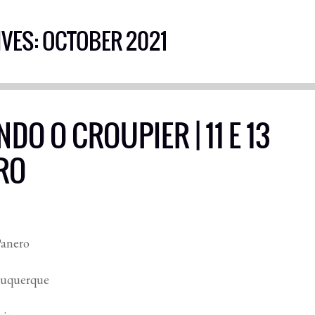
VES: OCTOBER 2021
O O CROUPIER | 11 E 13
RO
Panero
buquerque