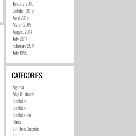
January 2016
October 2015
April 2015
March 2015
August 2014
July 2014
February 2014
July 1996
CATEGORIES
Agenda
Alvy & Friends
blablaLab
blablaLab
blablaLando
Films
Ler Dom Quixote
Lit