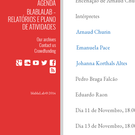
Encenação de Arnaud Chu
AGENDA
BLABLALAB –
Intérpretes
RELATÓRIOS E PLANO
DE ATIVIDADES
Arnaud Churin
Our archives
Contact us
Emanuela Pace
Crowdfunding
Johanna Korthals Altes
Pedro Braga Falcão
blablaLab © 2014
Eduardo Raon
Dia 11 de Novembro, 18:0
Dia 13 de Novembro, 18:0