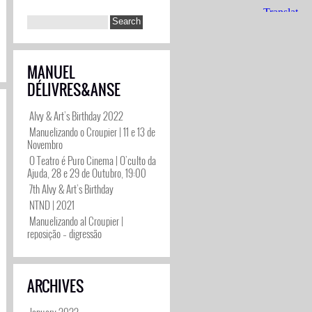
MANUEL
DÉLIVRES&ANSE
Alvy & Art’s Birthday 2022
Manuelizando o Croupier | 11 e 13 de
Novembro
O Teatro é Puro Cinema | O’culto da
Ajuda, 28 e 29 de Outubro, 19:00
7th Alvy & Art’s Birthday
NTND | 2021
Manuelizando al Croupier |
reposição – digressão
ARCHIVES
January 2022