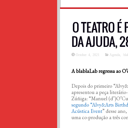
O TEATRO É
DA AJUDA, 2
October 4, 2021
Agenda
,
bla
A blablaLab regressa ao O’
Depois do primeiro “Alvy&A
apresentou a peça literário-
Zúñiga: “Manuel (d’)O’Cul
segundo “Alvy&Arts Birth
Acústica Event
” desse ano,
uma co-produção a três co