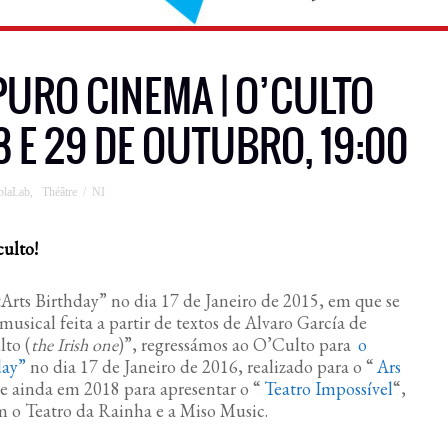
 PURO CINEMA | O’CULTO
8 E 29 DE OUTUBRO, 19:00
blaLab
,
Théâtre / NI
culto!
rts Birthday” no dia 17 de Janeiro de 2015, em que se
musical feita a partir de textos de Alvaro García de
to (
the Irish one
)”, regressámos ao O’Culto para
o
day”
no dia 17 de Janeiro de 2016, realizado para o “
Ars
 e ainda em 2018 para apresentar o “
Teatro Impossível
“,
m o Teatro da Rainha e a Miso Music.