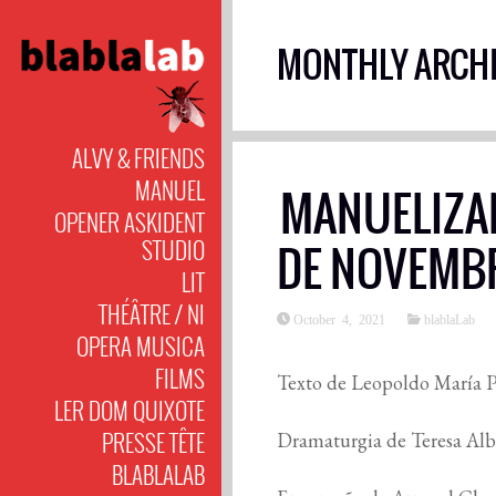
MONTHLY ARCHI
ALVY & FRIENDS
MANUEL
MANUELIZAND
OPENER ASKIDENT
STUDIO
DE NOVEMB
LIT
THÉÂTRE / NI
October 4, 2021
blablaLab
OPERA MUSICA
FILMS
Texto de Leopoldo María 
LER DOM QUIXOTE
PRESSE TÊTE
Dramaturgia de Teresa Al
BLABLALAB