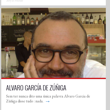
Alvy & Friends
ALVARO GARCÍA DE ZÚÑIGA
Sem ter nunca dito uma única palavra Alvaro Garcia de
→
Zúñiga disse tudo : nada.