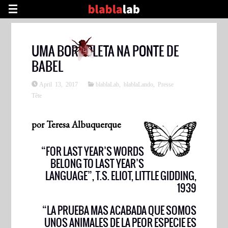
UMA BORBOLETA NA PONTE DE
BABEL
April 13, 2017
blablaLab
,
blablaLando
,
Presse
Tête
por Teresa Albuquerque
“FOR LAST YEAR’S WORDS
BELONG TO LAST YEAR’S
LANGUAGE”, T.S. ELIOT, LITTLE GIDDING,
1939
“LA PRUEBA MAS ACABADA QUE SOMOS
UNOS ANIMALES DE LA PEOR ESPECIE ES